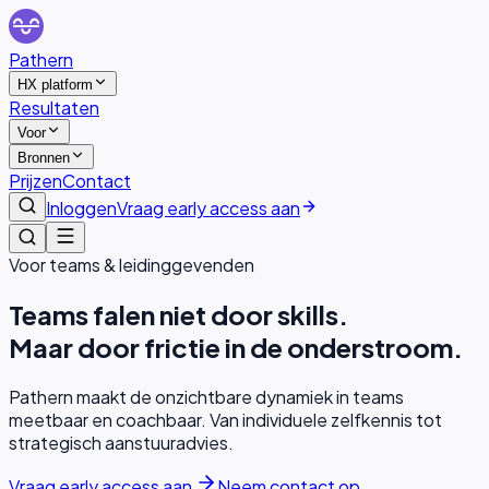
Pathern
HX platform
Resultaten
Voor
Bronnen
Prijzen
Contact
Inloggen
Vraag early access aan
Voor teams & leidinggevenden
Teams falen niet door skills.
Maar door frictie in de onderstroom.
Pathern maakt de onzichtbare dynamiek in teams
meetbaar en coachbaar. Van individuele zelfkennis tot
strategisch aanstuuradvies.
Vraag early access aan
Neem contact op